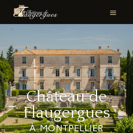
Château de
Flaugergues
À MONTPELLIER